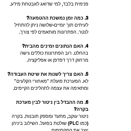
פנימית בלבד, למי שדואג לאבטחת מידע.
3.
כמה
זמן
נמשכת
ההטמעה?
לעיתים תוך יומיים-שלושה ניתן להתחיל 
לנטר. הפתרונות מותאמים לפי צורך.
4.
האם
הנתונים
זמינים
מהבית?
בהחלט. רוב הפתרונות כוללים גישה 
מרחוק דרך דפדפן או אפליקציה.
5.
האם
צריך
לשנות
את
שיטת
העבודה?
לא. המערכת פועלת "מאחורי הקלעים" 
ומתאימה את עצמה לתהליכים הקיימים.
6.
מה
ההבדל
בין
ניטור
לבין
מערכת
בקרה?
ניטור עוקב, מתעד ומספק תובנות. בקרה 
(כמו PLC) שולטת בפועל. השילוב ביניהן 
יוצר את המקסימום.