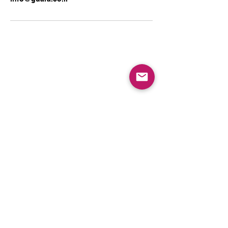
Quick links
Home
Blog
About us
contact us
info@guara.co.il
Halonim 28, Netanya
Privacy Policy